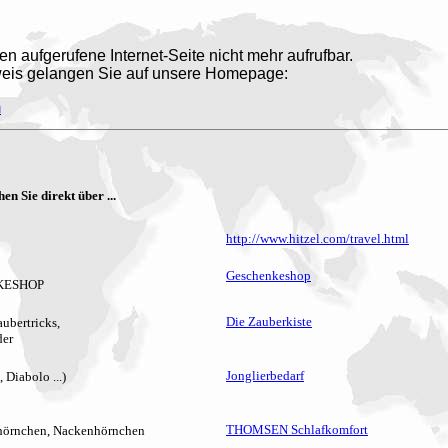
nen aufgerufene Internet-Seite nicht mehr aufrufbar.
eis gelangen Sie auf unsere Homepage:
m
en Sie direkt über ...
http://www.hitzel.com/travel.html
Geschenkeshop
NKESHOP
Die Zauberkiste
bertricks,
der
Jonglierbedarf
iabolo ...)
THOMSEN Schlafkomfort
fhörnchen, Nackenhörnchen