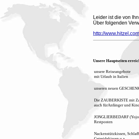
Leider ist die von Ih
Über folgenden Verw
http://www.hitzel.co
Unsere Hauptseiten erreich
unsere Reiseangebote
mit Urlaub in Italien
unseren neuen GESCHE
Die ZAUBERKISTE mit Zau
auch für
Anfänger und Kin
JONGLIERBEDARF (Yojo, D
Restposten
Nackenstützkissen, Schla
Getreidekissen u.a.